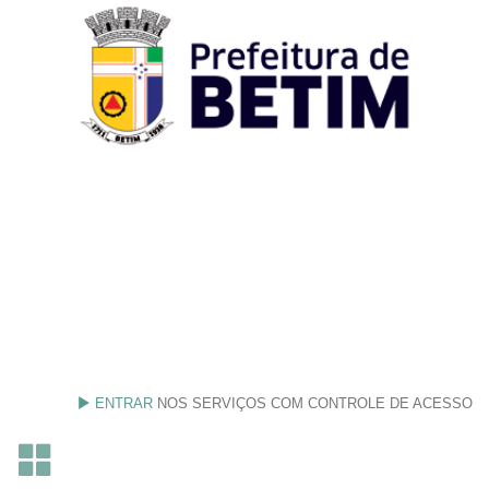
ENTRAR
NOS SERVIÇOS COM CONTROLE DE ACESSO